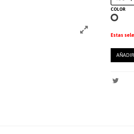
COLOR
BLANCO
Estas sel
AÑADIR