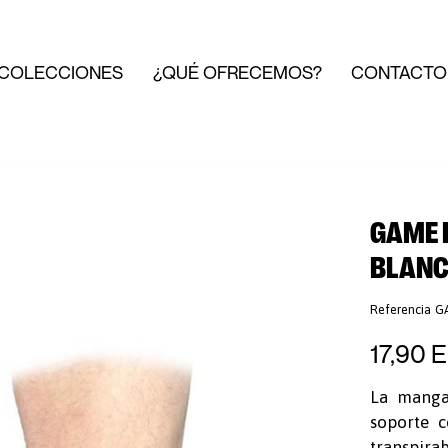
COLECCIONES
¿QUÉ OFRECEMOS?
CONTACTO
GAME 
BLAN
Referencia
G
17,90 
La manga
soporte c
transpirab