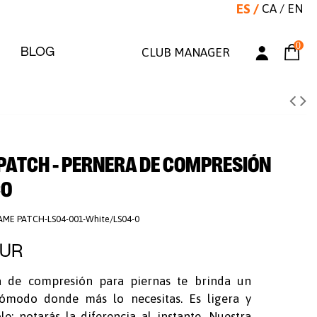
ES
/
CA
/
EN
0
BLOG
CLUB MANAGER
PATCH - PERNERA DE COMPRESIÓN
CO
AME PATCH-LS04-001-White/LS04-0
EUR
 de compresión para piernas te brinda un
ómodo donde más lo necesitas. Es ligera y
le; notarás la diferencia al instante. Nuestra