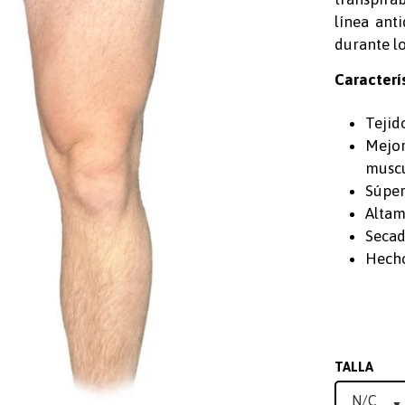
línea ant
durante l
Caracterís
Tejid
Mejo
muscu
Súper
Altam
Secad
Hech
TALLA