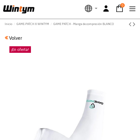
0
Inicio
GAME-PATCH X WINTYM
GAME PATCH - Manga de compresión BLANCO
Volver
¡En oferta!