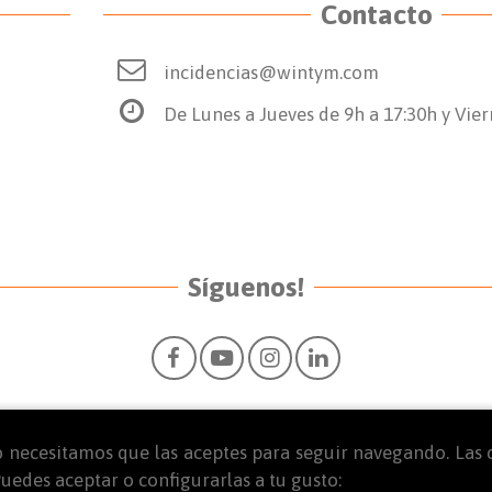
Contacto
incidencias@wintym.com
De Lunes a Jueves de 9h a 17:30h y Vier
Síguenos!
Pero necesitamos que las aceptes para seguir navegando. Las
uedes aceptar o configurarlas a tu gusto: