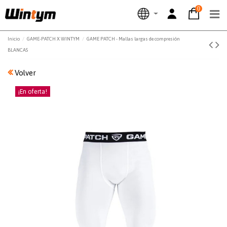
0
Inicio
GAME-PATCH X WINTYM
GAME PATCH - Mallas largas de compresión
BLANCAS
Volver
¡En oferta!