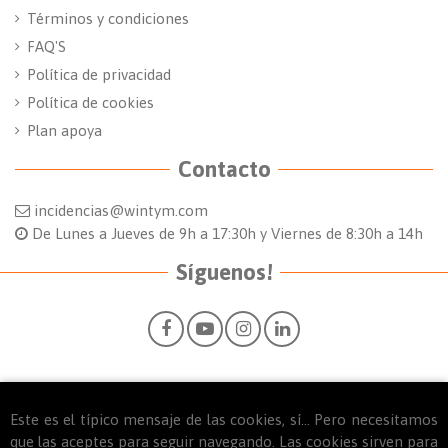
Términos y condiciones
FAQ'S
Política de privacidad
Política de cookies
Plan apoya
Contacto
incidencias@wintym.com
De Lunes a Jueves de 9h a 17:30h y Viernes de 8:30h a 14h
Síguenos!
Este es el típico mensaje de las cookies, sí... Pero necesitamos
© 2025
WINTYM. Todos los derechos reservados.
que las aceptes para seguir navegando. Las cookies sirven para