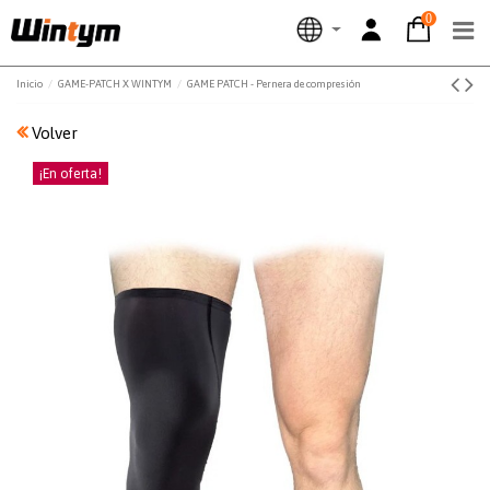
0
Inicio
GAME-PATCH X WINTYM
GAME PATCH - Pernera de compresión
Volver
¡En oferta!