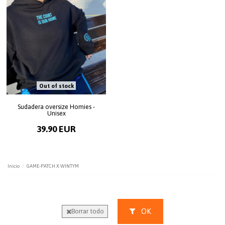
Out of stock
Sudadera oversize Homies -
Unisex
39.90 EUR
Inicio
GAME-PATCH X WINTYM
OK
Borrar todo