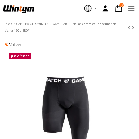
0
Inicio
GAME-PATCH X WINTYM
GAME PATCH - Mallas de compresión de una sola
pierna (IZQUIERDA)
Volver
¡En oferta!