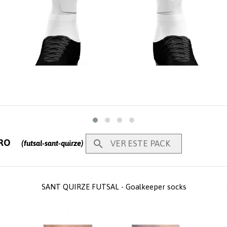
ERO

VER ESTE PACK
(futsal-sant-quirze)
SANT QUIRZE FUTSAL - Goalkeeper socks