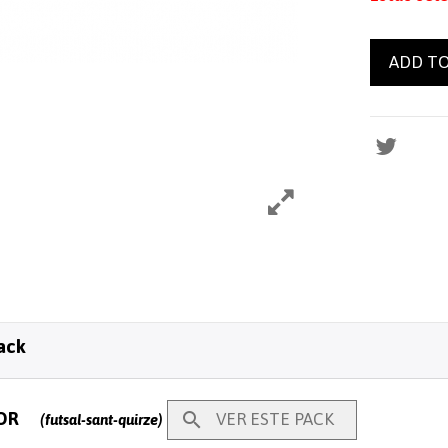
ADD TO
ack
OR

VER ESTE PACK
(futsal-sant-quirze)