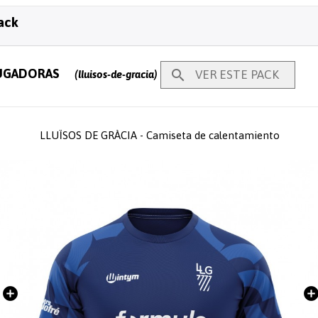
ack
JUGADORAS

VER ESTE PACK
(lluisos-de-gracia)
LLUÏSOS DE GRÀCIA - Camiseta de calentamiento