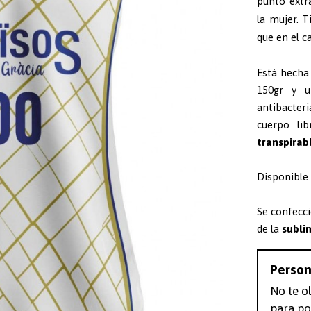
punto extr
la mujer. T
que en el c
Está hecha 
150gr y u
antibacter
cuerpo li
transpirab
Disponible 
Se confecc
de la
subli
Person
No te o
para po