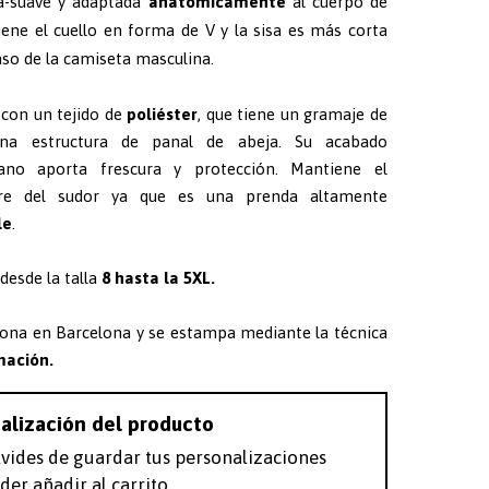
a-suave y adaptada
anatómicamente
al cuerpo de
iene el cuello en forma de V y la sisa es más corta
aso de la camiseta masculina.
con un tejido de
poliéster
, que tiene un gramaje de
na estructura de panal de abeja. Su acabado
iano aporta frescura y protección. Mantiene el
bre del sudor ya que es una prenda altamente
le
.
desde la talla
8 hasta la 5XL.
iona en Barcelona y se estampa mediante la técnica
mación.
alización del producto
lvides de guardar tus personalizaciones
der añadir al carrito