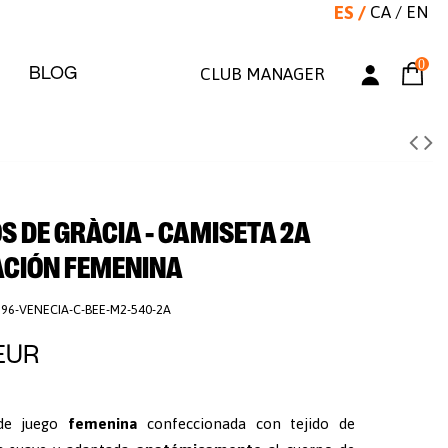
ES
/
CA
/
EN
0
BLOG
CLUB MANAGER
S DE GRÀCIA - CAMISETA 2A
ACIÓN FEMENINA
896-VENECIA-C-BEE-M2-540-2A
EUR
de juego
femenina
confeccionada con tejido de