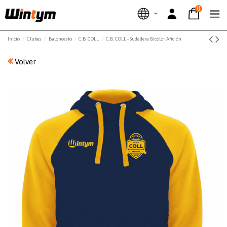
0
Inicio
Clubes
Baloncesto
C.B. COLL
C.B. COLL - Sudadera Bicolor Afición
Volver