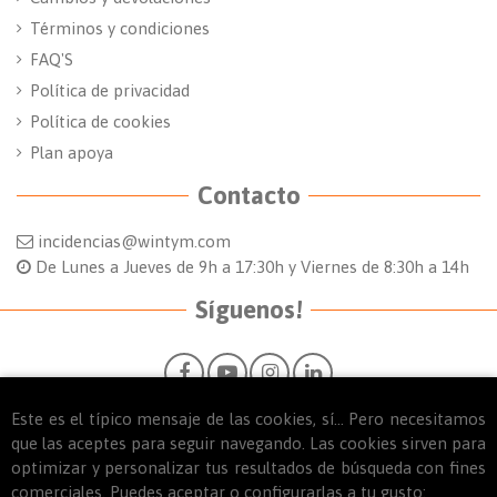
Términos y condiciones
FAQ'S
Política de privacidad
Política de cookies
Plan apoya
Contacto
incidencias@wintym.com
De Lunes a Jueves de 9h a 17:30h y Viernes de 8:30h a 14h
Síguenos!
Este es el típico mensaje de las cookies, sí... Pero necesitamos
que las aceptes para seguir navegando. Las cookies sirven para
optimizar y personalizar tus resultados de búsqueda con fines
© 2025
WINTYM. Todos los derechos reservados.
comerciales. Puedes aceptar o configurarlas a tu gusto: