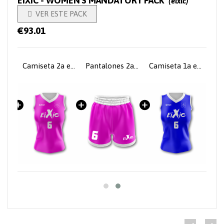
EIXIC - WOMEN'S MANDATORY PACK
(eixic)

VER ESTE PACK
€93.01
Pantalones 1a equipación femenina
Camiseta 2a equipación femenina
Pantalones 2a equipación femenina
Camiseta 1a equipación femenina