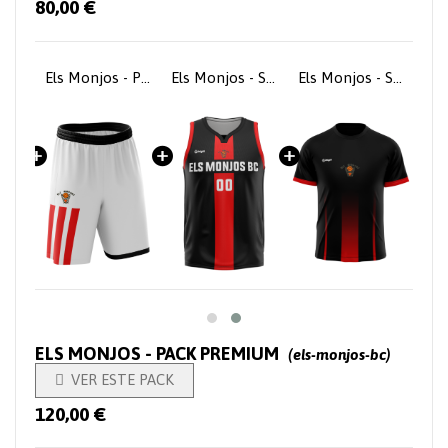
80,00 €
Els Monjos - Samarreta de joc 1a equipació
Els Monjos - Pantaló de joc
Els Monjos - Samarreta de joc 2a equipació
Els Monjos - Samarreta d'escalfament
ELS MONJOS - PACK PREMIUM
(els-monjos-bc)

VER ESTE PACK
120,00 €