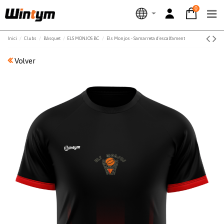
0
Inici
Clubs
Bàsquet
ELS MONJOS BC
Els Monjos - Samarreta d'escalfament
Volver