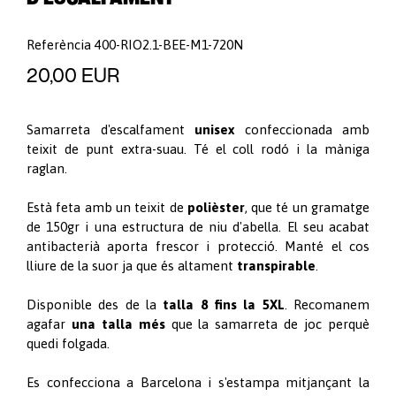
Referència
400-RIO2.1-BEE-M1-720N
20,00 EUR
Samarreta d'escalfament
unisex
confeccionada amb
teixit de punt extra-suau. Té el coll rodó i la màniga
raglan.
Està feta amb un teixit de
polièster
, que té un gramatge
de 150gr i una estructura de niu d'abella. El seu acabat
antibacterià aporta frescor i protecció. Manté el cos
lliure de la suor ja que és altament
transpirable
.
Disponible des de la
talla 8 fins la 5XL
. Recomanem
agafar
una talla més
que la samarreta de joc perquè
quedi folgada.
Es confecciona a Barcelona i s'estampa mitjançant la