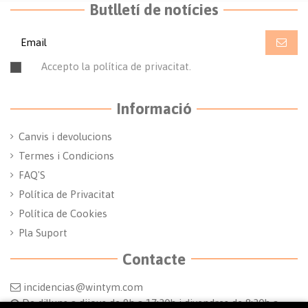
Butlletí de notícies
Accepto la política de privacitat.
Llegir la política de
privacitat
Informació
Canvis i devolucions
Termes i Condicions
FAQ'S
Política de Privacitat
Política de Cookies
Pla Suport
Contacte
incidencias@wintym.com
De dilluns a dijous de 9h a 17:30h i divendres de 8:30h a