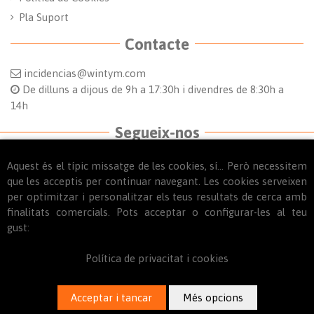
Pla Suport
Contacte
incidencias@wintym.com
De dilluns a dijous de 9h a 17:30h i divendres de 8:30h a
14h
Segueix-nos
Aquest és el típic missatge de les cookies, sí... Però necessitem
que les acceptis per continuar navegant. Les cookies serveixen
per optimitzar i personalitzar els teus resultats de cerca amb
finalitats comercials. Pots acceptar o configurar-les al teu
gust:
© 2025
WINTYM. Todos los derechos reservados.
Política de privacitat i cookies
AFEGIR AL CARRET