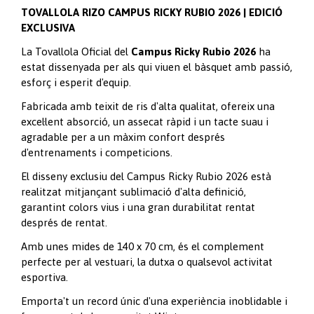
TOVALLOLA RIZO CAMPUS RICKY RUBIO 2026 | EDICIÓ
EXCLUSIVA
La Tovallola Oficial del
Campus Ricky Rubio 2026
ha
estat dissenyada per als qui viuen el bàsquet amb passió,
esforç i esperit d'equip.
Fabricada amb teixit de ris d'alta qualitat, ofereix una
excel·lent absorció, un assecat ràpid i un tacte suau i
agradable per a un màxim confort després
d'entrenaments i competicions.
El disseny exclusiu del Campus Ricky Rubio 2026 està
realitzat mitjançant sublimació d'alta definició,
garantint colors vius i una gran durabilitat rentat
després de rentat.
Amb unes mides de 140 x 70 cm, és el complement
perfecte per al vestuari, la dutxa o qualsevol activitat
esportiva.
Emporta't un record únic d'una experiència inoblidable i