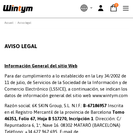
0
Accueil
Aviso legal
AVISO LEGAL
Información General del sitio Web
Para dar cumplimiento a lo establecido en la Ley 34/2002 de
11 de julio, de Servicios de la Sociedad de la Información y de
Comercio Electrónico (LSSICE), a continuación, se indican los
datos de información general del sitio web
www.wintym.com
Razón social: 6K SKIN Group, S.L. N.I.F.:
B-67186957
Inscrita
en el Registro Mercantil de la provincia de Barcelona
Tomo
46351, Folio 67, Hoja B 517270, Incripción 1
. Dirección: C/
Repuntadora 6, 1º, Nave 16. 08302 MATARÓ (BARCELONA)
Teléfono: +34 627 967 695 E-mail de